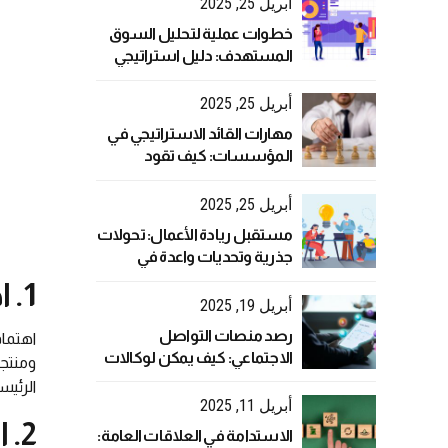
أبريل 25, 2025
خطوات عملية لتحليل السوق
المستهدف: دليل استراتيجي
لنجاح أعمالك
أبريل 25, 2025
مهارات القائد الاستراتيجي في
المؤسسات: كيف تقود
بفعالية في عالم متغير؟
أبريل 25, 2025
مستقبل ريادة الأعمال: تحولات
جذرية وتحديات واعدة في
العصر الرقمي
1. اهتمام وسائل الإعلام الإيجابي POSITIVE MEDIA ATTENTION
أبريل 19, 2025
رصد منصات التواصل
اهتمام
الاجتماعي: كيف يمكن لوكالات
ومنتجا
العلاقات العامة تحليل البيانات
الرئيس
بفعالية؟
أبريل 11, 2025
2. ارتباطات جديدة NEW LEADS
الاستدامة في العلاقات العامة: