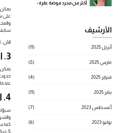
أكثر من مجرد موضة عابرة -
يمكن ل
دليل استراتيجي شامل
على سب
والمحت
الأرشيف
سابقأ،
الآن ،
أبريل 2025
(11)
3. الثقة والمصداقية TRUST AND CREDIBILITY
مارس 2025
(8)
يمكن أ
حدوث 
فبراير 2025
(4)
عندما 
يناير 2025
(11)
4. السلطة AUTHORITY
أغسطس 2023
(7)
سيؤدي
والشرك
يوليو 2023
(6)
كما ست
5. حركة المرور على الموقع وتحسين محركات البحث Website traffic and SEO