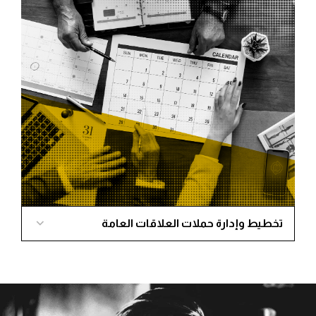
وتغيير نتائج البحث والتأثير عليها بسرعة وكفاءة من خلال
فهمنا العميق لخوارزميات البحث.
تخطيط وإدارة حملات العلاقات العامة
خبرتنا كبيرة في ميدان العلاقات العامة، نصيغ رسائلنا
بصورة صحيحة وموجهة لكل الشرائح على اختلاف
خصائصها، نتعامل باحترافية مع وسائل الإعلام بمختلف
أشكالها، نساعد عملاءنا على بناء علاقات مع وسائل
الإعلام أساسها صدق وجودة المعلومة، نستغل فرص