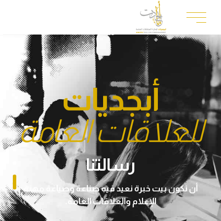
أينما وجد
نضع النقاط على
التحدي، نحن
أبجديات
الحروف
موجودون
للعلاقات العامة
نضع_النقاط_على_الحروف#
رسالتنا
آمنا بالإنسان وقدراته، وأنه جوهر نجاح أي عمل أينما
كان ومهما كانت ظروفه.
أن نكون بيت خبرة نعيد فيه صناعة وصياغة مهنة
الإعلام والعلاقات العامة.
انطلقنا من وعينا التام بأن البدايات تكون صعبة في
الغالب، وأن السر يكمن في القدرة على الصبر، فقمنا