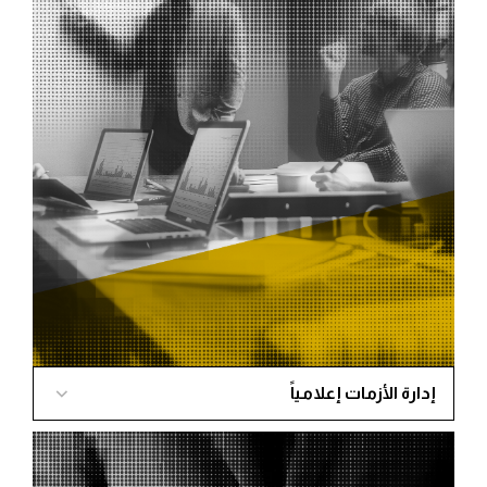
اتجاه الرأي العام أو اتجاه فئة معينة في المجتمع. كما يمكن
من خلال هذا المحتوى والتفاعل معرفة ردود أفعال
الجمهور تجاه القضايا السياسية والاجتماعية والاقتصادية
والرياضية والتعليمية و..الخ
نحن نتولى هذه المهمة ونقوم برصد وتعقب وتحليل هذا
المحتوى والتفاعل عبر توليد تقارير ( كمية وكيفية) يومية أو
أسبوعية أو شهرية وعند الطلب، بالإضافة لمقارنة ومقاربة
النتائج مع بيانات تاريخية لسنوات سابقة وهو ما يساعد
على معرفة التغير التاريخي في اتجاهات الرأي العام
والمؤشرات وفقاً لتطور البيانات الحالية والبيانات الزمنية
السابقة ونقترح الحلول. ونقوم بتقديم الاستشارات وفقاً
لنتائج تقارير التحليل إضافة إلى تقديم التوصيات فيما يتعلق
بإدارة الأزمات المرتبطة بما ينشر على وسائل التواصل
الاجتماعي ومواقع الويب.
قوتنا في قدرتنا على تحليل البيانات وقراءتها
إدارة الأزمات إعلامياً
البيانات رأسمالنا،،، البيانات كنز المستقبل
نتفهم تماماً ونعرف أهمية الوقت في الأزمات، فالثانية قد
تُكلف
الكثير، لذا دعنا ندير لك أزمتك من خلال قراءتنا
وتحليلنا لكل السيناريوهات والمساعدة في اتخاذ القرار