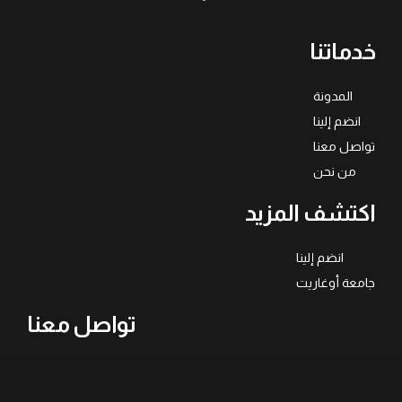
خدماتنا
المدونة
انضم إلينا
تواصل معنا
من نحن
اكتشف المزيد
انضم إلينا
جامعة أوغاريت
تواصل معنا
971523828105+
الامارات العربية المتحدة - دبي