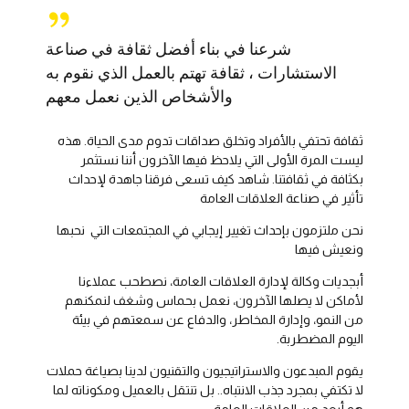
شرعنا في بناء أفضل ثقافة في صناعة
الاستشارات ، ثقافة تهتم بالعمل الذي نقوم به
والأشخاص الذين نعمل معهم
ثقافة تحتفي بالأفراد وتخلق صداقات تدوم مدى الحياة. هذه
ليست المرة الأولى التي يلاحظ فيها الآخرون أننا نستثمر
بكثافة في ثقافتنا. شاهد كيف تسعى فرقنا جاهدة لإحداث
تأثير في صناعة العلاقات العامة
نحن ملتزمون بإحداث تغيير إيجابي في المجتمعات التي نحبها
ونعيش فيها
أبجديات وكالة لإدارة العلاقات العامة، نصطحب عملاءنا
لأماكن لا يصلها الآخرون، نعمل بحماس وشغف لنمكنهم
من النمو، وإدارة المخاطر، والدفاع عن سمعتهم في بيئة
اليوم المضطربة.
يقوم المبدعون والاستراتيجيون والتقنيون لدينا بصياغة حملات
لا تكتفي بمجرد جذب الانتباه.. بل تنتقل بالعميل ومكوناته لما
هو أبعد من العلاقات العامة.