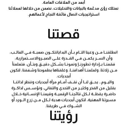
أبعد من العلاقات العامة.
نمتلك رؤى مدعّمة بالبيانات والتحليلات، نضمن من خلالها لعملائنا
استراتيجيات اتصال فائقة النجاح لأعمالهم.
قصتنا
انطلقنــا مــن وعينا التــام بــأن البدايات
تكــون صعبــة فــي الغالــب،
وأن الســر
يكمــن فــي القــدرة علــى الصبــر
والاســتمرارية،
فقمنــا بــإدارة تطورنــا
ٍ ونمونــا بشــكل دقيــق وبتــأن، فتعلمنا
مــن زلاتنا، ولملمنــا أهدافنــا، وغلفناها
بطموحنا وشغفنا، لتكون
أبجديات.
واليــوم.. يحــق لنــا أن نقــف أمــام مرآة
أبجديات وننظر لذاتنــا
بقليل من الفخر
وكثيــر من التحدي والتفاني، ونؤســس
لذاكــرة
حاضــرة يقظــة لــكل نتائجنــا
الرقميــة وقيمنــا الإنســانية خــلال
مسيرتنا المهنية، لتكون أبجديات هدية
لــكل مــن زرع الــورد أو
الشــوك فــي
طريقنا.
رؤيتنا