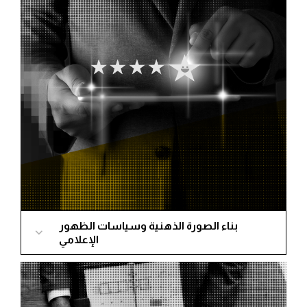
وتقديم النصح والدعم لمواجهة جمهورك.
ما يميزنا أننا نقف لجانب عملائنا ونتحمل معهم مسؤولية
القرار ونتائجه.
اقرأ المزيد
بناء الصورة الذهنية وسياسات الظهور
الإعلامي
مع الأخبار الكاذبة وسرعة انتشار الشائعات في الوسائط
الرقمية، أصبح تشويه السمعة في لحظة، نحن ماهرون في
إدارة برامج إدارة السمعة عبر الإنترنت، ويمكننا التأثير بشكل
إيجابي وإعادة رسم الانطباع والصورة الذهنية عن عملائنا،