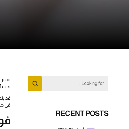
يشير ا
يجب أن
قد يتم
في هذ
RECENT POSTS
فو