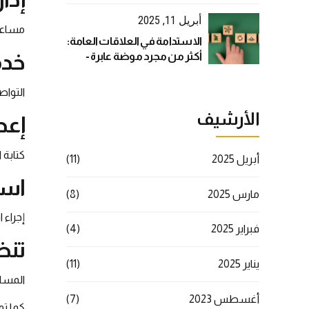
العلاقات العامة تحليل البيانات
بفعالية؟
أبريل 11, 2025
مساعدة
الاستدامة في العلاقات العامة:
خدم
أكثر من مجرد موضة عابرة -
دليل استراتيجي شامل
التواص
الأرشيف
إعد
كتابة 
أبريل 2025
(11)
است
مارس 2025
(8)
إجراء 
فبراير 2025
(4)
تنظ
يناير 2025
(11)
المساع
أغسطس 2023
(7)
كما تو