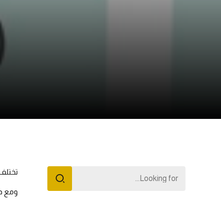
تختلف 
ومع ذ