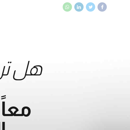
هل تر
معا
ا