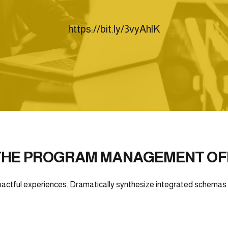
https://bit.ly/3vyAhlK
THE PROGRAM MANAGEMENT OFF
actful experiences. Dramatically synthesize integrated schemas w