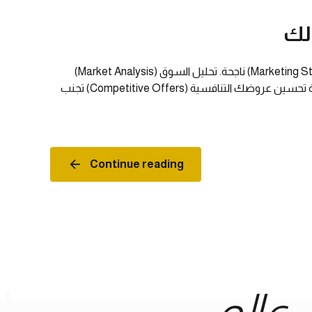
لك
في عالم الأعمال التنافسي اليوم، يعد فهم السوق المستهدف (Target Market) الخطوة الأولى نحو بناء استراتيجية تسويقية (Marketing Strategy) ناجحة. تحليل السوق (Market Analysis)
بشكل دقيق يساعدك على: تحديد احتياجات العملاء (Customer Needs) الحقيقية اكتشاف فرص نمو (Growth Opportunities) جديدة تحسين عروضك التنافسية (Competitive Offers) تجنب
Continue reading
عالم