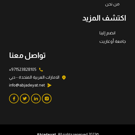
من نحن
اكتشف المزيد
انضم إلينا
جامعة أوغاريت
تواصل معنا
971523828105+
الامارات العربية المتحدة - دبي
info@abjadeyat.net
Abjadeyat
. All rights reserved.
©2022