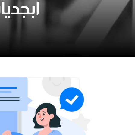
أبجديا