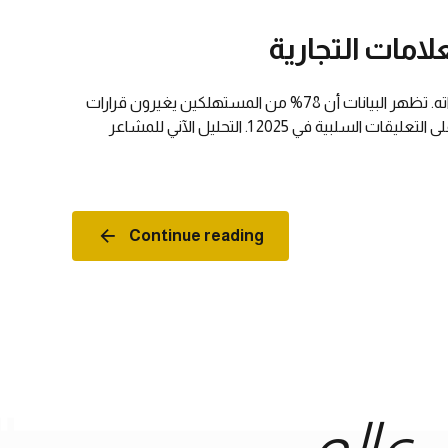
في عصر يتضاعف فيه المحتوى السلبي كل 6 أشهر (بحسب دراسة Hootsuite 2024)، أصبحت فنيات الرد على الانتقادات علماً قائماً بذاته. تظهر البيانات أن 78% من المستهلكين يغيرون قرارات
الشراء بناءً على ردود العلامات التجارية على الانتقادات، بينما 64% يشاركون الردود الذكية مع شبكاتهم. 7 استراتيجيات مثبتة علمياً للرد على التعليقات السلبية في 2025 1. التحليل الآني للمشاعر
Continue reading
عالم