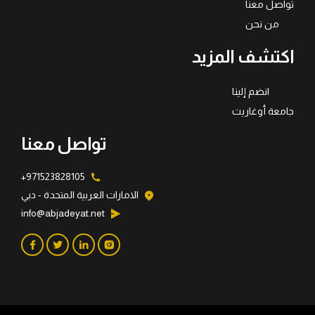
تواصل معنا
من نحن
اكتشف المزيد
انضم إلينا
جامعة أوغاريت
تواصل معنا
971523828105+
الامارات العربية المتحدة - دبي
info@abjadeyat.net