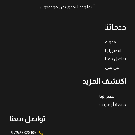
أينما وجد التحدي نحن موجودون
خدماتنا
المدونة
انضم إلينا
تواصل معنا
من نحن
اكتشف المزيد
انضم إلينا
جامعة أوغاريت
تواصل معنا
971523828105+