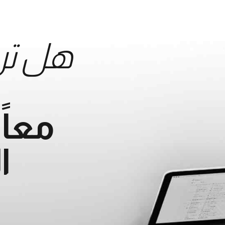
هل تر
معا
ا