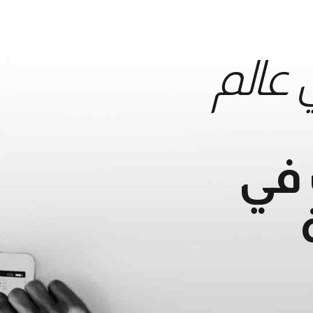
عالم
في